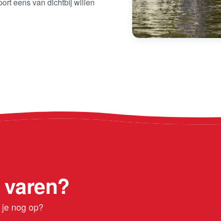
rt eens van dichtbij willen
 varen?
t je nog op?