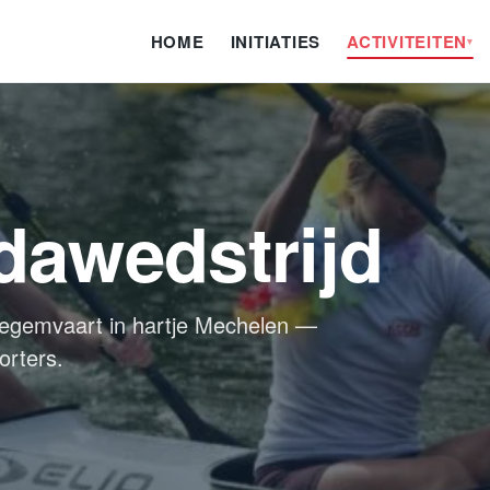
HOME
INITIATIES
ACTIVITEITEN
▾
awedstrijd
uwegemvaart in hartje Mechelen —
orters.