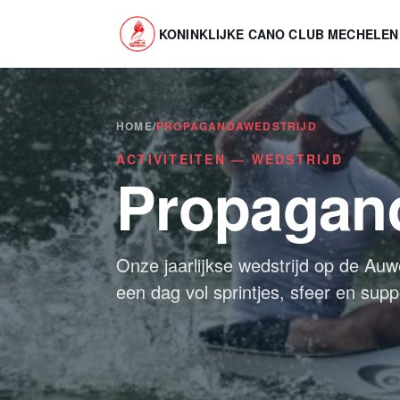
Ga naar inhoud
KONINKLIJKE CANO CLUB MECHELEN
HOME
/
PROPAGANDAWEDSTRIJD
ACTIVITEITEN — WEDSTRIJD
Propagand
Onze jaarlijkse wedstrijd op de A
een dag vol sprintjes, sfeer en supp