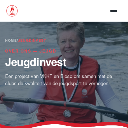
Ga naar inhoud
HOME
/
JEUGDINVEST
OVER ONS — JEUGD
Jeugdinvest
Een project van VKKF en Bloso om samen met de
clubs de kwaliteit van de jeugdsport te verhogen.